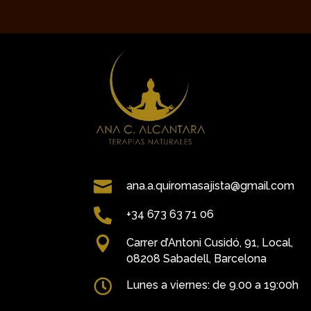

ana.a.quiromasajista@gmail.com

+34 673 63 71 06

Carrer d’Antoni Cusidó, 91, Local,
08208 Sabadell, Barcelona

Lunes a
viernes: de 9.00 a 19:00h